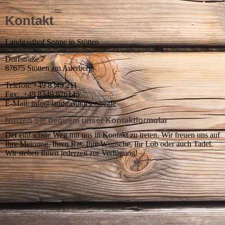
Kontakt
Landgasthof Sonne in Stötten
Dorfstraße 7
87675 Stötten am Auerberg
Telefon: +49 8349 211
Fax: +49 8349 976145
E-Mail:
info@landgasthofsonne.de
Nutzen Sie bequem unser Kontaktformular
Der einfachste Weg mit uns in Kontakt zu treten. Wir freuen uns auf
Ihre Meinung, Ihren Rat, Ihre Wünsche, Ihr Lob oder auch Tadel.
Wir stehen Ihnen jederzeit zur Verfügung!